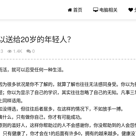
首页
电脑相关
以送给20岁的年轻人？
13
1.4K
0
而活，就可以忍受任何一种生活。
因为很多状况是你不了解的，就算了解也往往无法感同身受。你以为
题；你以为显示了自己的学识，其实往往忽略了自己的无知。凡事三
上同样适用。
和没得选，但往往后者居多，在这样的情况下，不如放手一搏。
演什么，只有做你自己，你才有可能成功。
原则的滥好人，这样你帮助过的人不会感谢你，你没帮助到的人会怨
，只有健康了，你才会在1的后面有许多0，拥有的越来越多。健康没