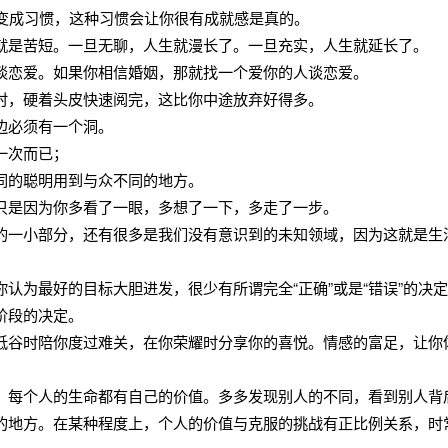
会变成习惯，这种习惯会让你很有成就感是真的。
就是苦短。一旦无聊，人生就漫长了。一旦充实，人生就延长了。
谈恋爱。如果你相信婚姻，那就找一个爱你的人谈恋爱。
时，硬着头皮快速阅完，这比你中途放弃好得多。
边必须有一个洞。
一次而已；
同的聪明用到与众不同的地方。
只是因为你多看了一眼，多想了一下，多走了一步。
的一小部分，还有很多是我们没有意识到的未知领域，因为这就是生
认为最好的目标大胆进发，很少有所谓完全“正确”或是“错误”的决
阶段的决定。
低谷时陪你度过难关，在你荣耀时分享你的喜悦。情感的富足，让你
，每个人的生命都有自己的价值。多多发现别人的不同，看到别人背
的地方。在某种程度上，个人的价值与克服的挑战有正比例关系，时