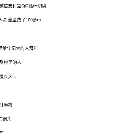
微信支付宝QQ循环切换
多块 流量费了100多m
里给年纪大的人拜年
以及村里的人
长大...
打麻将
二锅头
茶