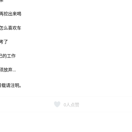
婚再挖出来喝
不怎么喜欢车
考了
己的工作
放弃...
转载请注明。
0
人点赞