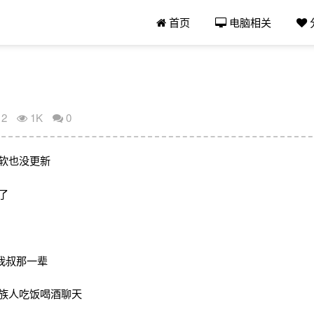
首页
电脑相关
12
1K
0
电软也没更新
了
我叔那一辈
家族人吃饭喝酒聊天