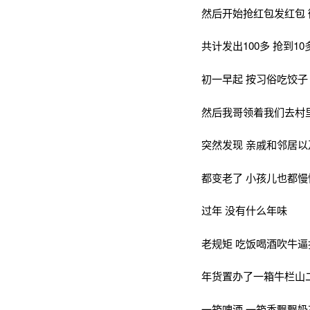
然后开始抢红包发红包 
共计发出100多 抢到10
初一早起 按习俗吃饺子
然后我哥领着我们去村
突然发现 亲戚和邻居
都变老了 小孩儿也都慢慢
过年 没有什么年味
老规矩 吃饭喝酒吹牛逼
年货置办了一箱牛栏山
一箱啤酒 一箱香飘飘奶