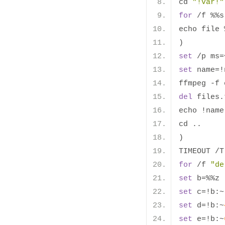
cd 
"!var!"
for
/
f 
%%
s
echo file 
)
set
/
p ms
=
set
 name
=!
ffmpeg 
-
f 
del
 files
.
echo 
!
name
cd 
..
)
TIMEOUT 
/
T
for
/
f 
"de
set
 b
=%%
z
set
 c
=!
b
:~
set
 d
=!
b
:~
set
 e
=!
b
:~