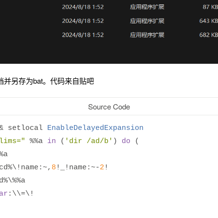
并另存为bat。代码来自贴吧
Source Code
&
 setlocal 
EnableDelayedExpansion
lims="
%%
a 
in
(
'dir /ad/b'
)
do
(
%
a
cd
%
\!name
:~,
8
!
_
!
name
:~-
2
!
d
%
\%
%
a
ar
:
\\
=
\!