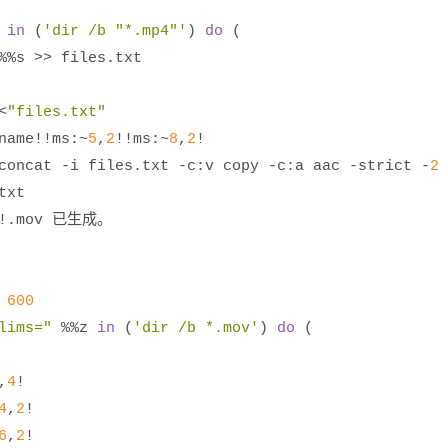
 
in
(
'dir /b "*.mp4"'
)
do
(
%%
s 
>>
 files
.
txt
<
"files.txt"
name
!!
ms
:~
5
,
2
!!
ms
:~
8
,
2
!
concat 
-
i files
.
txt 
-
c
:
v copy 
-
c
:
a aac 
-
strict 
-
2
txt
!.
mov 
已生成。
 
600
lims="
%%
z 
in
(
'dir /b *.mov'
)
do
(
,
4
!
4
,
2
!
6
,
2
!