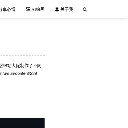
分享心情
AI绘画
关于我
虽然B站大佬制作了不同
un/content/239