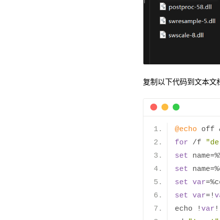
复制以下代码到文本文档
@echo
 off 
for
/
f 
"de
set
 name
=%
set
 name
=%
set
var
=%
c
set
var
=!
v
echo 
!
var
!