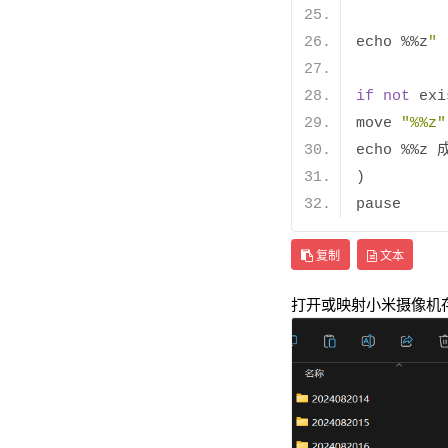
echo 
%%
z
" 
if
not
 exi
move 
"%%z"
echo 
%%
z 
)
pause
复制
文本
打开或映射小米摄像机存