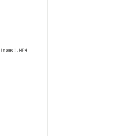
!
name
!.
MP4