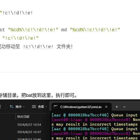
"
!
c
!
\!d
!
\!e
!
st 
"%cd%\!c!\!d!\!e!"
 md 
"%cd%\!c!\!d!\!e!"
"!c!\!d!\!e!"
成功移动至
!
c
!
\!d
!
\!e
!
文件夹！
储目录。把bat放到这里，执行即可。