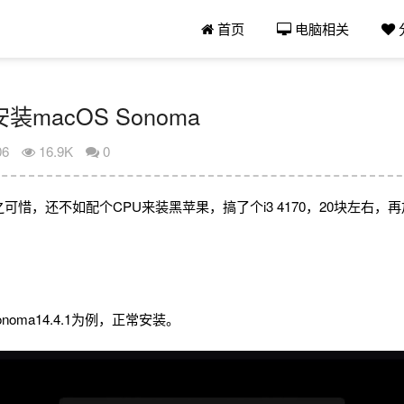
首页
电脑相关
1安装macOS Sonoma
06
16.9K
0
可惜，还不如配个CPU来装黑苹果，搞了个i3 4170，20块左右，再
I
noma14.4.1为例，正常安装。