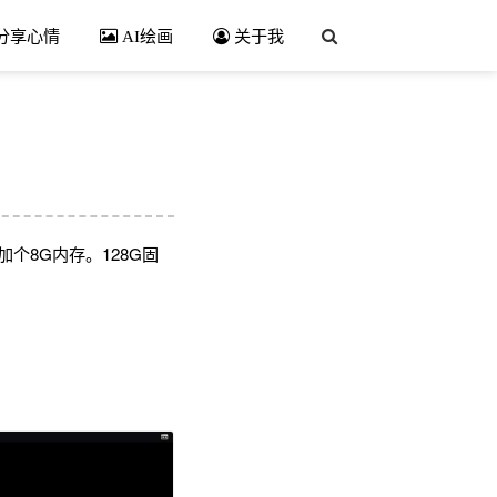
分享心情
AI绘画
关于我
加个8G内存。128G固