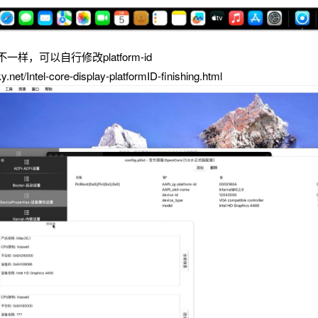
样，可以自行修改platform-id
.net/Intel-core-display-platformID-finishing.html