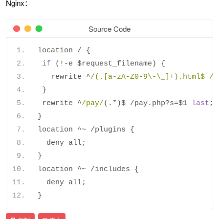
Nginx：
Source Code
location 
/
{
if
(!-
e $request_filename
)
{
   rewrite 
^
/(.[a-zA-Z0-9\-\_]+).html$ /
i
}
 rewrite 
^
/pay/
(.*)
$ 
/
pay
.
php
?
s
=
$1 
last
;
}
location 
^~
/
plugins 
{
  deny all
;
}
location 
^~
/
includes 
{
  deny all
;
}