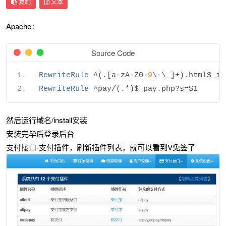
复制
文本
Apache：
Source Code
RewriteRule
^(.[
a
-
zA
-
Z0
-
9
\-\_
]+).
html$ in
RewriteRule
^
pay
/(.*)
$ pay
.
php
?
s
=
$1
然后运行域名/install安装
安装完毕后登录后台
支付接口-支付插件，刷新插件列表，就可以看到V免签了