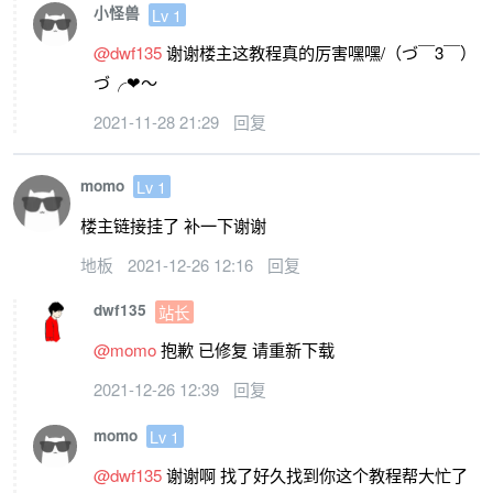
小怪兽
Lv 1
@dwf135
谢谢楼主这教程真的厉害嘿嘿/（づ￣3￣）
づ╭❤～
2021-11-28 21:29
回复
momo
Lv 1
楼主链接挂了 补一下谢谢
地板
2021-12-26 12:16
回复
dwf135
站长
@momo
抱歉 已修复 请重新下载
2021-12-26 12:39
回复
momo
Lv 1
@dwf135
谢谢啊 找了好久找到你这个教程帮大忙了