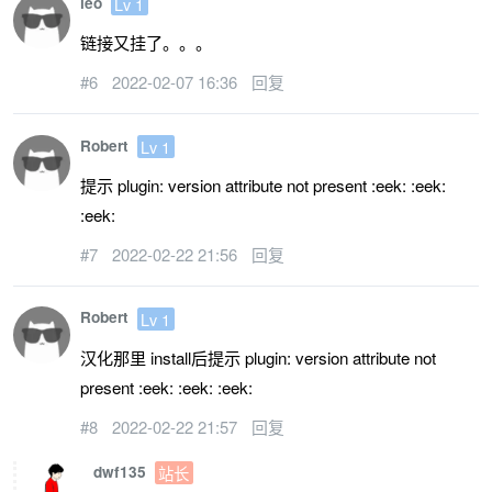
leo
Lv 1
链接又挂了。。。
#6
2022-02-07 16:36
回复
Robert
Lv 1
提示 plugin: version attribute not present :eek: :eek:
:eek:
#7
2022-02-22 21:56
回复
Robert
Lv 1
汉化那里 install后提示 plugin: version attribute not
present :eek: :eek: :eek:
#8
2022-02-22 21:57
回复
dwf135
站长