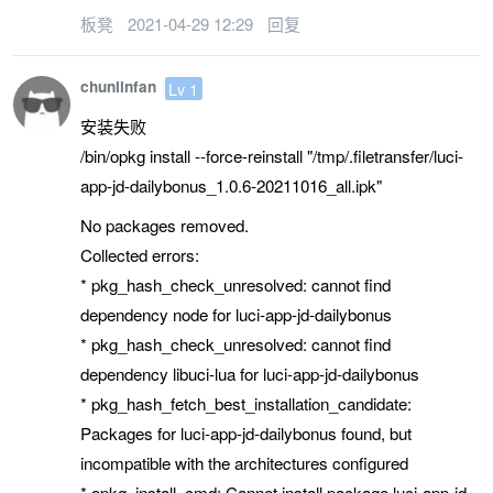
板凳
2021-04-29 12:29
回复
chunlinfan
Lv 1
安装失败
/bin/opkg install --force-reinstall "/tmp/.filetransfer/luci-
app-jd-dailybonus_1.0.6-20211016_all.ipk"
No packages removed.
Collected errors:
* pkg_hash_check_unresolved: cannot find
dependency node for luci-app-jd-dailybonus
* pkg_hash_check_unresolved: cannot find
dependency libuci-lua for luci-app-jd-dailybonus
* pkg_hash_fetch_best_installation_candidate:
Packages for luci-app-jd-dailybonus found, but
incompatible with the architectures configured
* opkg_install_cmd: Cannot install package luci-app-jd-