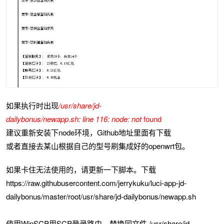
如果执行时出现
/usr/share/jd-
dailybonus/newapp.sh:
line
116:
node:
not
found
建议重新安装下node环境，Github地址里面有下载
或者直接去某山根据自己的型号
刷集成好的openwrt包。
如果卡住无法使用的，请更新一下脚本。下载
https://raw.githubusercontent.com/jerrykuku/luci-app-jd-
dailybonus/master/root/usr/share/jd-dailybonus/newapp.sh
使用WinSCP用SCP登录路由，替换同文件 /usr/share/jd-